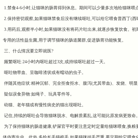
1.禁食4-6小时,让猫咪的肠胃得到休息。期间可以少量多次地给猫咪喂
2.保持密切观察,如果猫咪禁食后没有继续呕吐,可以给它喂食普西丁(西
3.用药后,观察半小时,如果猫咪没有将药片吐出来,就逐步恢复饮食。
专用的活性益生菌,用于调节猫咪的肠道菌群,促进肠胃功能恢复。
三、什么情况要立即就医?
频繁呕吐:24小时内呕吐超过3次,或持续呕吐超过一天。
呕吐物带血、呈咖啡渣状或有蠕动的虫子。
伴随其他症状:精神沉郁、完全拒食拒水、腹泻(尤其带血)、发烧、明
疑似误食异物:如绳子、玩具零件等。
幼猫、老年猫或有慢性病史的猫出现呕吐。
记住,持续的呕吐会导致猫咪脱水、电解质紊乱,这可能比原发病更致命
为了保持猫咪的肠道健康,铲屎官平时要注意定时定量给猫咪喂食,换粮
体内寄生虫。此外,多给长毛猫梳毛,如果猫咪掉毛严重,要定期给它喂食