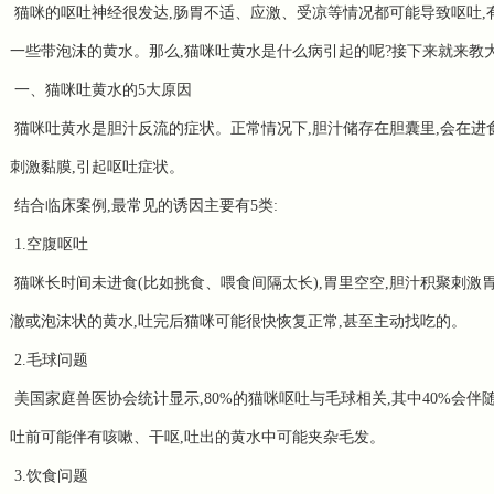
猫咪的呕吐神经很发达,肠胃不适、应激、受凉等情况都可能导致呕吐,
一些带泡沫的黄水。那么,猫咪吐黄水是什么病引起的呢?接下来就来教
一、猫咪吐黄水的5大原因
猫咪吐黄水是胆汁反流的症状。正常情况下,胆汁储存在胆囊里,会在进
刺激黏膜,引起呕吐症状。
结合临床案例,最常见的诱因主要有5类:
1.空腹呕吐
猫咪长时间未进食(比如挑食、喂食间隔太长),胃里空空,胆汁积聚刺激
澈或泡沫状的黄水,吐完后猫咪可能很快恢复正常,甚至主动找吃的。
2.毛球问题
美国家庭兽医协会统计显示,80%的猫咪呕吐与毛球相关,其中40%会
吐前可能伴有咳嗽、干呕,吐出的黄水中可能夹杂毛发。
3.饮食问题