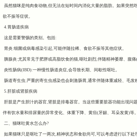
虽然猫咪是纯肉食动物,但无法在短时间内消化大量的脂肪。如果突然吃
欲不振等症状。
4.胃肠道疾病
这是需要警惕的类别。包括:
胃炎:细菌或病毒感染引起,可能伴随拉稀、食欲不振等其他症状。
胰腺炎:尤其常见于肥胖或高脂饮食的猫,呕吐剧烈,伴随精神萎靡、腹痛
炎性肠病(IBD):一种慢性肠道炎症,会导致长期、间歇性呕吐。
肠道寄生虫:严重的寄生虫感染也会刺激肠胃,通常伴随体重减轻、毛发
5.肝脏或肾脏疾病
肝脏是产生胆汁的器官,肾脏是排毒器官。当这些重要脏器功能出现问题
伴有饮水量和排尿量的异常变化、体重下降、黄疸(牙龈、耳朵发黄)等
二、猫咪吐黄水怎么办?
如果猫咪只是呕吐了一两次,精神状态和食欲尚可,可以考虑进行以下处理