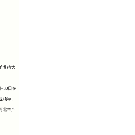
羊养殖大
~30日在
业领导、
河北羊产