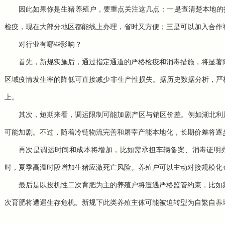
因此如果你是
生猪养殖
户，要重点关注这几点：一是查清楚本地的指
检疫，现在大部分地区都能线上办理，省时又方便；三是可以加入合作
对行业有哪些影响？
首先，新规实施后，通过指定通道的严格检疫和消毒措施，将显著
区域疫情发生率的降低可直接减少非生产性损失。据历史数据分析，严
上。
其次，短期来看，调运限制可能加剧产区与销区价差。例如湖北利
可能加剧。不过，随着冷链物流完善和屠宰产能本地化，长期价差将逐
再次是调运时间和成本将增加，比如需承担车辆备案、消毒证明办
时，夏季高温时段增加生猪应激死亡风险。养殖户可以主动对接规模化
最后是以投机性
二次育肥
为主的养殖户将遭遇严格监管约束，比如
次育肥将遭遇生存危机。新规下此类养殖主体可能被迫转型为
自繁自养