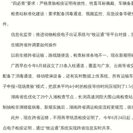
“四必查”要求：严格查验检疫证明有效性、牲畜耳标佩戴、车辆备
检查站标准化建设：要求配备消毒通道、视频监控、应急设备等硬
件。
信息化监管：推进动物检疫电子出证系统与“牧运通”等平台对接，
生猪跨省外调要如何操作
以前生猪跨省运输，路线随便选，检查标准各地不一。现在新规明
广西早在今年6月就设立了23条入桂通道，覆盖与广东、云南等
配备了消毒通道、移动喷淋设备，还有实时数据上传系统。所有运输车辆
子申报+现场查验”模式，把原来平均4小时的检疫等待时间压缩到了1.5
湖南省也优化了29个入湘检查节点，长浏高速浏阳大围山南检查站
制抽检
非洲猪瘟
病毒。新规实施后，湖南跨省调运检疫流程更规范，疫
此外，现在跨省运猪，不用再带纸质检疫证明了。今年6月24日
点电子检疫证明，通过“牧运通”系统实现跨省信息实时共享。