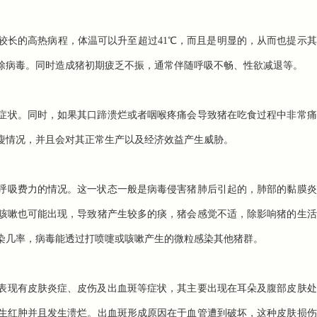
较长的高热病程，体温可以升至超过41℃，而且是明显的，从而也提示
除病毒。同时造成猪初期疲乏不振，通常伴随呼吸不畅、性欲减退等。
症状。同时，如果其口蹄溃烂或者咽喉疼痛会导致猪在吃食过程中非常痛
瘦情况，并且会对其正常生产以及经济效益产生威胁。
呼吸费力的情况。这一状态一般是病毒侵害猪肺后引起的，肺部的黏膜炎
咳嗽也可能出现，导致猪产生较多的痰，猪会感觉不适，除影响猪的生活
染几率，病毒能透过打喷嚏或咳嗽产生的微粒感染其他猪群。
表现有皮肤炎症、皮伤及出血斑等症状，其主要出现在耳朵及腹部皮肤处
生红肿并且发生溃烂。出血斑形成原因在于血管遭到破坏，这种皮肤损伤