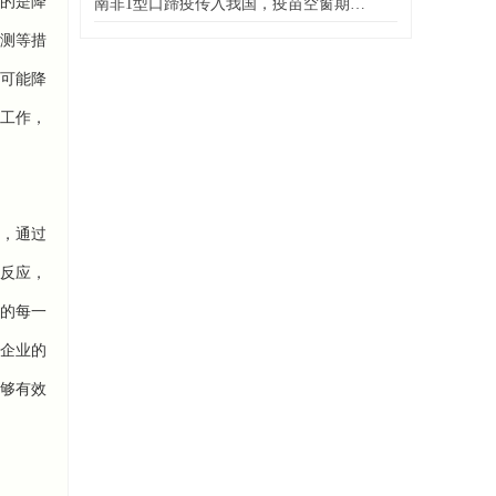
的是降
南非1型口蹄疫传入我国，疫苗空窗期…
测等措
可能降
工作，
，通过
反应，
的每一
企业的
够有效