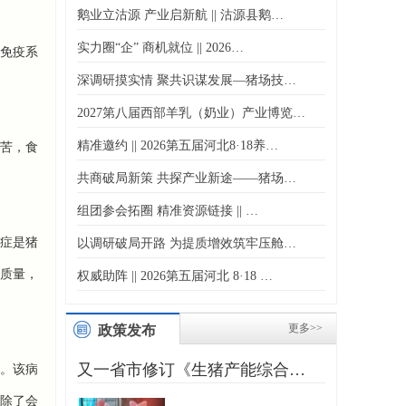
鹅业立沽源 产业启新航 || 沽源县鹅…
实力圈“企” 商机就位 || 2026…
其免疫系
深调研摸实情 聚共识谋发展—猪场技…
2027第八届西部羊乳（奶业）产业博览…
精准邀约 || 2026第五届河北8·18养…
苦，食
共商破局新策 共探产业新途——猪场…
组团参会拓圈 精准资源链接 || …
症是猪
以调研破局开路 为提质增效筑牢压舱…
质量，
权威助阵 || 2026第五届河北 8·18 …
更多>>
政策发布
又一省市修订《生猪产能综合…
。该病
除了会