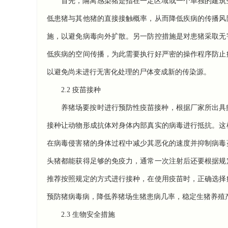
首先，隔离感染猪是指在一定区域或一个单独的建筑
低患猪与其他猪的直接接触概率，从而降低疾病的传播风
施，以避免病毒向外扩散。另一防控措施是对患猪采取无
低疾病的空间传播，为此需要执行好严密的操作程序防止
以避免尚未进行无害化处理的尸体变成新的传染源。
2.2 疫苗接种
养猪场要按时进行预防性疫苗接种，根据厂家所出具
接种让动物形成抗体对身体内部真实的病毒进行抵抗。这
在病毒侵害猪的身体过程中减少其恶化的速度并抑制病毒
头猪都能获得足够的免疫力，通常一次注射后还要根据规
推荐按照规定的方式进行接种，在使用疫苗时，正确选择
预防
猪病
毒病，降低养猪场生猪患病几率，稳定
生猪养殖
2.3 生物安全措施