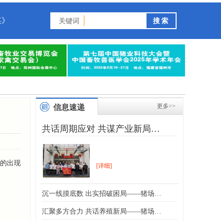
谋》
关键词
更多>>
信息速递
共话周期应对 共谋产业新局…
的出现
[详细]
沉一线摸底数 出实招破困局——猪场…
汇聚多方合力 共话养殖新局——猪场…