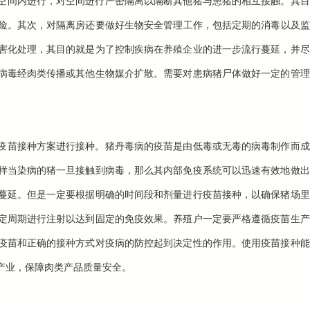
空间内进行，对空间进行严密隔离以隔断其他猪与患猪的相互接触。其目
险。其次，对隔离房还要做好
生物安全
管理工作，包括定期的消毒以及监
害化处理，其目的就是为了控制疾病在养殖企业的进一步流行蔓延，并尽
病毒经肉类传播或其他生物媒介扩散。需要对患病猪尸体做好一定的管理
疫苗接种方案进行接种。猪丹毒病的疫苗是由低毒或无毒的病毒制作而成
样当染病的猪一旦接触到病毒，那么其内部免疫系统可以迅速有效地做出
蔓延。但是一定要根据明确的时间段和剂量进行疫苗接种，以确保猪场里
定周期进行注射以达到固定的免疫效果。养殖户一定要严格遵循疫苗生产
疫苗和正确的接种方式对疫病的防控起到决定性的作用。使用疫苗接种能
产业，保障肉类产品质量安全。