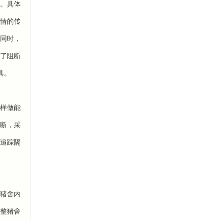
。具体
情的传
同时，
了阻断
具。
样做能
断，采
追踪隔
猪舍内
整猪舍