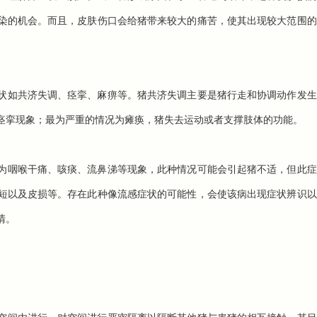
染的机会。而且，皮肤伤口会给猪带来较大的痛苦，使其出现较大范围的
状如共济失调、痉挛、麻痹等。猪共济失调主要是猪行走和协调动作发生
痉挛现象；最为严重的情况为瘫痪，猪失去运动或者支撑肢体的功能。
为咽喉干痛、咳痰、流鼻涕等现象，此种情况可能会引起猪不适，但此症
短以及皮损等。存在此种像流感症状的可能性，会使该病出现症状辨识以
清。