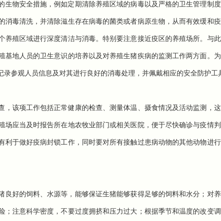
的生物安全措施，例如定期清除养殖区域的病毒以及严格的卫生管理制度
的消毒清洗，并清除滋生存在病毒的菌类或者病原生物，从而有效缓和疫
个养殖区域进行深度清洁与消毒。特别要注意接近疫区的养殖场所。与此
殖基地人员的卫生意识的培养以及对养殖生猪疾病的监测工作两方面。为
记录参观人员信息及对其进行良好的消毒处理，并佩戴相应的安全防护工
查，该项工作包括正常健康的检查、测量体温、摄食情况及活动监测，这
殖场应当及时报告所在地农牧业部门或相关医院，便于尽快确诊与疫情判
有利于做好疫病封锁工作，同时要对所有接触过患病动物的其他动物进行
猪良好的饲料、水源等，能够保证生猪能够获得足够的饲料和水分；对养
险；注意科学密度，不要过度拥挤和压力过大；根据季节和温度的改变调