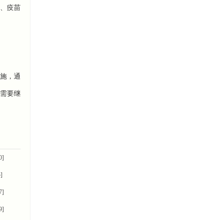
、疫苗
施，通
需要继
0]
]
7]
9]