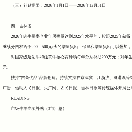
（三）补贴期限：2026年1月1日——2026年12月31日
四、吉林省
2026年肉牛屠宰企业年屠宰量达到2025年水平的，按照2025年获
继续分四档给予200—500元/头的增量奖励。保量和增量奖励可以叠加
对国家级
延边牛
和延黄牛核心育种场每年分别补助200万元；对年生
元。
扶持“吉畜优品”品牌创建。持续支持在京津冀、江浙沪、粤港澳
广告；借助人民日报、央广网、农民日报、吉林日报等传统媒体开展公
READING
市级牛羊专项补贴（3市汇总）