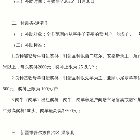
（三）补助时间：有效期至2026年11月30日
二、甘肃省-通渭县
（一）补助对象：全县范围内从事牛羊养殖的监测户、脱贫户、一般
（二）补助标准：
1.良种能繁母牛引进奖补：引进品种以西门塔尔、安格斯为主，兼
米以上，每头奖补2000元，奖补上限为 25 头/户；
2.良种基础母羊引进奖补：引进品种以湖羊为主，兼顾小尾寒羊等优良
500元，奖补上限为 100只/户；
3.肉牛（肉羊）出栏奖补：肉牛、肉羊养殖户向屠宰场售卖或屠宰加
牛最高奖补100头、肉羊最高奖补500只；
三、新疆维吾尔族自治区-温泉县