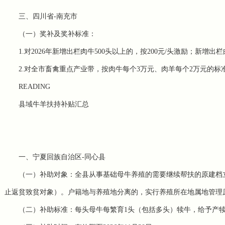
三、四川省-南充市
（一）奖补及奖补标准：
1.对2026年新增出栏肉牛500头以上的，按200元/头激励；新增出
2.对全市畜禽重点产业带，按肉牛每个3万元、肉羊每个2万元的标
READING
县域牛羊扶持补贴汇总
一、宁夏回族自治区-同心县
（一）补助对象：全县从事基础母牛养殖的需要继续帮扶的原
建档
止返贫致贫对象）。户籍地与养殖地分离的，实行养殖所在地属地管理
（二）补助标准：每头母牛每繁育1头（包括多头）犊牛，给予产犊母