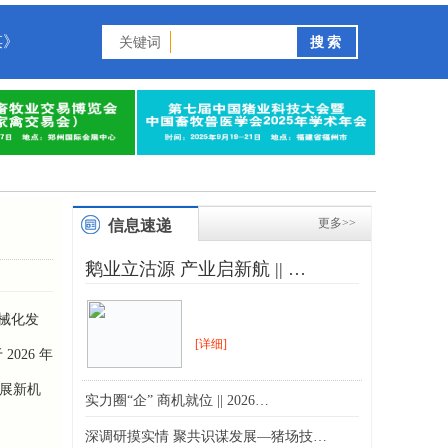
谋》
关键词
更多>>
信息速递
鹅业立沽源 产业启新航 || …
械化发
[详细]
于
2026
年
发展新机
实力圈“企” 商机就位 || 2026…
深调研摸实情 聚共识谋发展—猪场技…