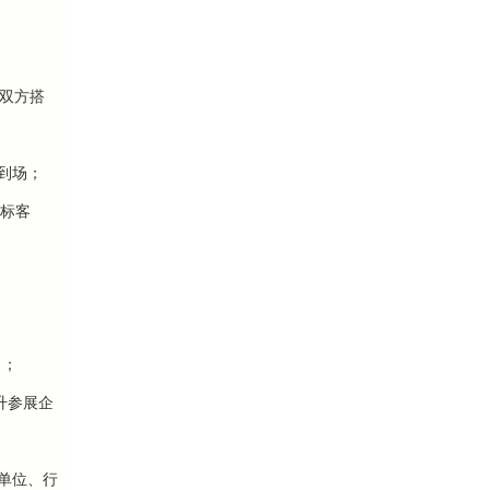
需双方搭
到场；
标客
力；
升参展企
单位、行