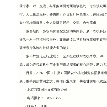
业专家一对一交流，与采购商面对面洽谈签约；专业观众可
排、大巴接送服务，并协助引荐目标厂家负责人，保障采购
举办等增值服务，全方位满足展示、交流、合作需求。
展会期间，多场高价值配套活动将同步开展：农机科技
提供一对一精准对接服务；政策解读活动将解读农机购置补
观者亲身体验科技赋能农业的魅力。
多年辉煌见证行业成长，全新征程续写农机华章。
202
源，成为连接农机生产企业与市场需求的核心纽带，助力乡
目前，
2026
中国（甘肃）国际农业机械博览会招展通
展，携手共赴黄河之滨，共话行业未来，共绘甘肃现代农业
·
北京万森国际展览有限公司
·
电话
报名
：
1
5897114550
· 联系人：李影