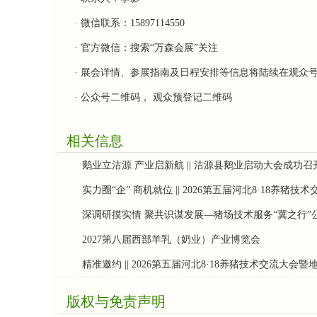
· 微信
联系：
15897114550
·
官方微信：搜索
“
万森会展
”
关注
·
展会详情、参展指南及日程安排等信息将陆续在
观众
·
公众号二维码，
观众预登记二维码
相关信息
鹅业立沽源 产业启新航 || 沽源县鹅业启动大会成功召
实力圈“企” 商机就位 || 2026第五届河北8·18养
深调研摸实情 聚共识谋发展—猪场技术服务“冀之行”
2027第八届西部羊乳（奶业）产业博览会
精准邀约 || 2026第五届河北8·18养猪技术交流大
版权与免责声明