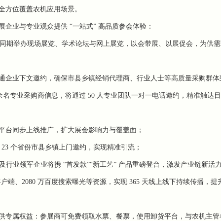
全方位覆盖农机应用场景。
展企业与专业观众提供
“一站式” 高品质参会体验：
合，同期举办现场展览、学术论坛与网上展览，以会带展、以展促会，为供
通企业下文邀约，确保市县乡镇经销代理商、行业人士等高质量采购群体
余名专业采购商信息，将通过
50
人专业团队一对一电话邀约，精准触达目
平台同步上线推广，扩大展会影响力与覆盖面；
国
23
个省份市县乡镇上门邀约，实现精准引流；
及行业领军企业将携 “首发款”“新工艺” 产品重磅登台，激发产业链新活
客户端、
2080
万百度搜索曝光等资源，实现
365
天线上线下持续传播，提
供专属权益：参展商可免费领取水票、餐票，使用卸货平台，与农机主管