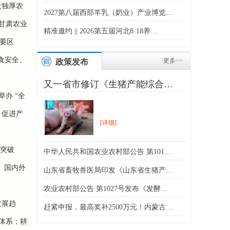
天独厚农
2027第八届西部羊乳（奶业）产业博览…
甘肃农业
精准邀约 || 2026第五届河北8·18养…
要区
食安全、
更多>>
政策发布
又一省市修订《生猪产能综合…
办 “全
，促进产
[详细]
突破
中华人民共和国农业农村部公告 第101…
、国内外
山东省畜牧兽医局印发《山东省生猪产…
农业农村部公告 第1027号发布《发酵…
发展趋
赶紧申报，最高奖补2500万元！内蒙古…
体系；耕