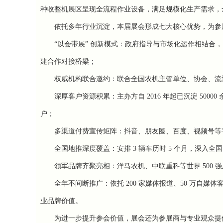
种收整机展区呈现全流程作业设备，满足规模化生产需求，
依托多年行业沉淀，本届展会形成七大核心优势，为参
“以会带展” 创新模式：政府指导与市场化运作相结
建合作对接桥梁；
权威机构联合邀约：联合全国农机主管单位、协会、流
深厚客户资源积累：主办方自
2016
年起已沉淀
50000
户；
多渠道付费宣传矩阵：抖音、朋友圈、百度、视频号等
全国地推深度覆盖：安排
3
辆车历时
5
个月，深入全
领军品牌齐聚亮相：洋马农机、中联重科等世界
500
强
全年不间断推广：依托
200
家媒体报道、
50
万自媒体
业品牌价值。
为进一步提升参会价值，展会还为参展商与专业观众提