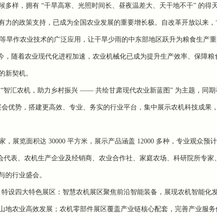
候多样，拥有
“干旱高寒、光照时间长、昼夜温差大、天干地不干” 的得
有力的政策支持，已成为全国农业发展的重要增长极。自改革开放以来，
 等旱作农业技术的广泛应用，让干旱少雨的中东部地区跃升为粮食生产重
越。如今，随着农业现代化进程加速，农业机械化已成为提升生产效率、保障粮
的新契机。
“智汇农机，助力乡村振兴 —— 共绘甘肃现代农业新蓝图” 为主题，同期举
展会优势，搭建更高效、专业、务实的行业平台，集中展示农机科技成果
家，展览面积达
30000
平方米，展示产品涵盖
12000
多种，专业观众预计
会代表、农机生产企业及经销商、农业合作社、家庭农场、科研院所专家
与的行业盛会。
念，特设四大特色展区：智慧农机展区聚焦前沿智能装备，展现农机智能化
山地农业高效发展；农机零部件展区覆盖产业链核心配套，完善产业服务