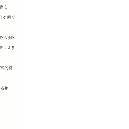
宿安
年会同期
务洽谈区
果，让参
丰富的资
报名参