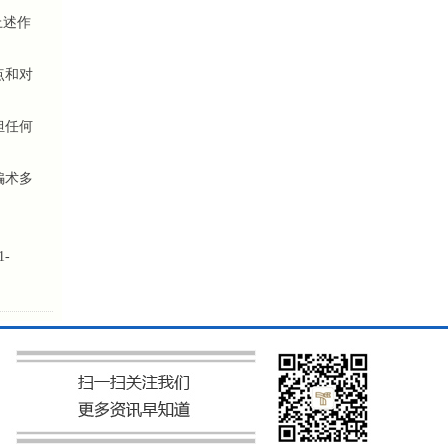
上述作
点和对
担任何
骗术多
-