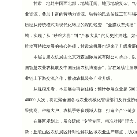
甘肃，地处中国西北部，地域辽阔、地形地貌复杂、气
业资源，叠加丰富的劳动力资源、独特的民族传统工艺与强
历经从传统模式向现代化转型的深刻蜕变，“全膜双垄沟播”
域，实现了从 “缺粮大县” 到 “产粮大县” 的历史性跨
推动可持续发展的核心路径，甘肃农机展也迎来了升级发展
本届甘肃农机展由北京万森国际展览有限公司承办，以
国智慧农业农机展及中国丘陵农机博览会”，旨在延续往届
业链上下游交流合作，推动农机装备产业升级。
从规模来看，本届展会再创佳绩：预计参展企业超
500
40000
人次，将汇聚全国各地农业机械化管理部门及行业协
采购商、种植大户、农机手等多领域人群，打造全产业链参
在展区规划上，展会延续
“专管专区、精准对接” 理
势；丘陵山区农机展区针对性解决区域农业生产痛点，助力