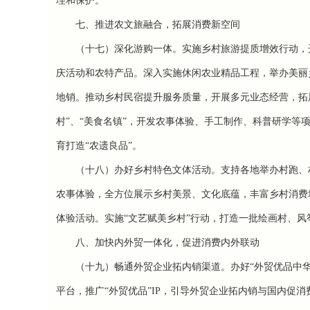
理和保护。
七、推进农文旅融合，拓展消费新空间
（十七）深化游购一体。
实施乡村旅游提质增效行动，
庆活动和农特产品。深入实施休闲农业精品工程，举办美丽
地销。推动乡村民宿提升服务质量，开展多元业态经营，拓
村”、“美食名镇”，开发农事体验、手工制作、科普研学等
育打造“农遗良品”。
（十八）办好乡村特色文体活动。
支持各地举办村跑、
农事体验，全方位展示乡村美景、文化底蕴，丰富乡村消费
体验活动。实施“文艺赋美乡村”行动，打造一批绘画村、风
八、加快
内外贸一体化
，促进消费内外联动
（十九）畅通外贸企业拓内销渠道。
办好“外贸优品中
平台，推广“外贸优品”IP，引导外贸企业拓内销与国内促