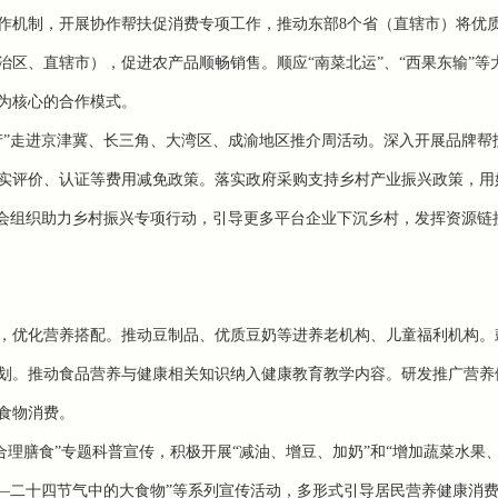
作机制，开展协作帮扶促消费专项工作，推动东部8个省（直辖市）将优
自治区、直辖市），促进农产品顺畅销售。
顺应“南菜北运”、“西果东输”等
为核心的合作模式。
产”走进京津冀、长三角、大湾区、成渝地区推介周活动。
深入开展品牌帮
实评价、认证等费用减免政策。落实政府采购支持乡村产业振兴政策，用
社会组织助力乡村振兴专项行动，引导更多平台企业下沉乡村，发挥资源链
，优化营养搭配。推动豆制品、优质豆奶等进养老机构、儿童福利机构。
划。推动食品营养与健康相关知识纳入健康教育教学内容。
研发推广营养
食物消费。
 合理膳食”专题科普宣传，积极开展
“减油、增豆、加奶”
和“增加蔬菜水果
——二十四节气中的大食物”等系列宣传活动，多形式引导居民营养健康消