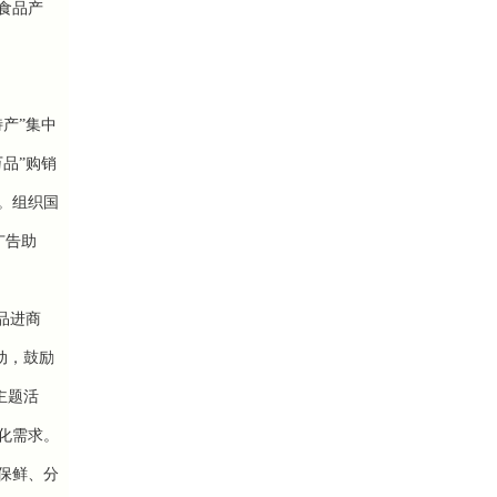
食品产
产”集中
品”购销
。
组织国
广告助
品进商
动，鼓励
主题活
化需求。
保鲜、分