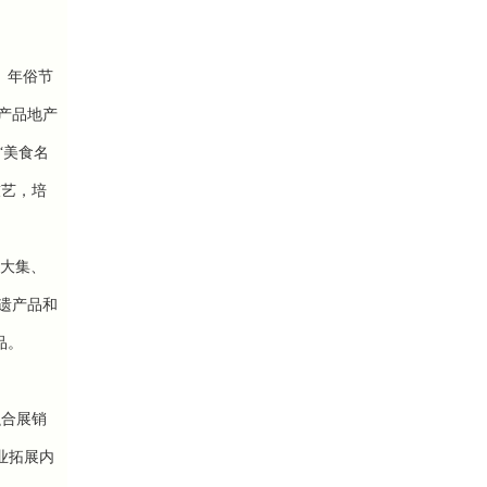
、年俗节
产品地产
“美食名
技艺，培
遗大集、
遗产品和
品。
融合展销
业拓展内