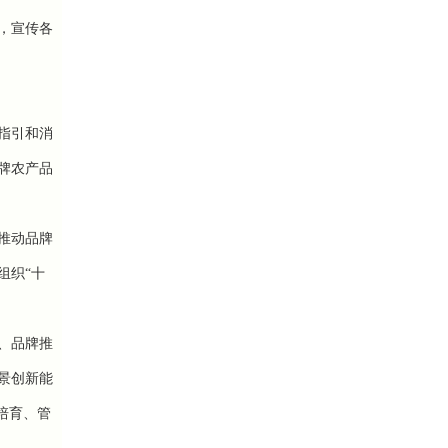
，宣传各
指引和消
牌农产品
推动品牌
组织“十
、品牌推
景创新能
培育、管