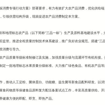
振消费专项行动方案》部署要求，有力有效扩大农产品消费，优化供给端
，引领供需结构升级，现就促进农产品消费制定本方案。
新和地理标志农产品（以下简称“三品一标”）生产及原料基地建设水平，
后监管。
推进全程质量控制技术体系建设，推广良好农业规范。搭建“三品
质消费引导力。
农产品质量等级标准制修订及实施，加强质量分级与流通环节有机衔接。
制定一批地理标志水果质量分级标准。
大力推广绿色食品、有机农产品等
作，推动人工淀粉、菌体蛋白、功能糖、益生菌等新食品配料研发。以消
展食药物质等保健食品原料复方配伍备案试点工作，丰富高质量供给。
开
养健康方便的即配、即烹、即热产品。