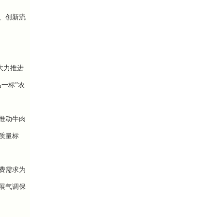
、创新流
大力推进
一标”农
推动牛肉
质量标
费需求为
展气调保