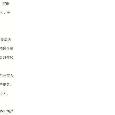
）贸市
区，推
开展网络
拓展生鲜
针对年轻
台开展乡
营辅导、
行为。
协同的产