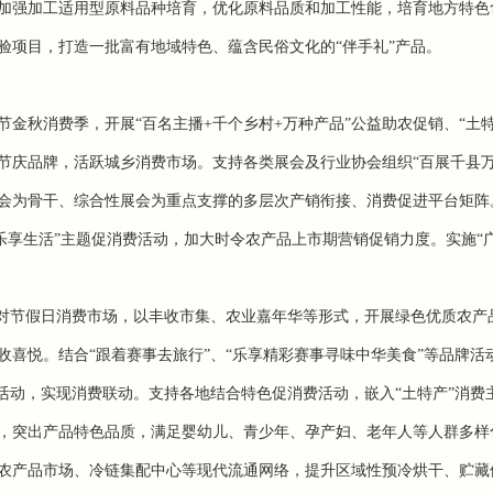
加强加工适用型原料品种培育，优化原料品质和加工性能，培育地方特色
验项目，打造一批富有地域特色、蕴含民俗文化的“伴手礼”产品。
节
金秋消费季，开展“百名主播+千个乡村+万种产品”公益助农促销、“土特
节庆品牌，活跃城乡消费市场。支持各类展会及行业协会组织“百展千县万
会为骨干、综合性展会为重点支撑的多层次产销衔接、消费促进平台矩阵
乐享生活”主题促消费活动，加大时令农产品上市期营销促销力度。实施“
针对节假日消费市场，以丰收市集、农业嘉年华等形式，开展绿色优质农产
喜悦。结合“跟着赛事去旅行”、“乐享精彩赛事寻味中华美食”等品牌活
活动，实现消费联动。支持各地结合特色促消费活动，嵌入“土特产”消费
，突出产品特色品质，满足婴幼儿、青少年、孕产妇、老年人等人群多样
农产品市场、冷链集配中心等现代流通网络，提升区域性预冷烘干、贮藏