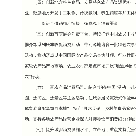
（四）创新地方特色食品。
立足特色农产品资源优势，
业。
鼓励地方开发手工制作、传统酿制、养生药膳等加工体
二、促进产供销精准衔接，拓宽线下消费渠道
（五）创新节庆展会消费平台。
持续打造
中国农民丰收
推介等系列庆丰收促消费活动，带动各地培育一批特色农事
活动，推动形成以中国国际农产品交易会为引领、行业性展
家级农产品产地市场、农业农村部定点市场开展“地道风物 
农”行动。
（六）丰富农产品消费场景。
结合“购在中国”活动，
圈、进街区、进景区等主题活动，让城乡居民沉浸式体验丰收
体育赛事配套举办本地“土特产”展示展销、乡村美食品鉴等
动。
支持各地农产品经营企业深入对接餐饮等消费细分领域
（七）提升城乡消费设施水平。
在产地，重点支持完善