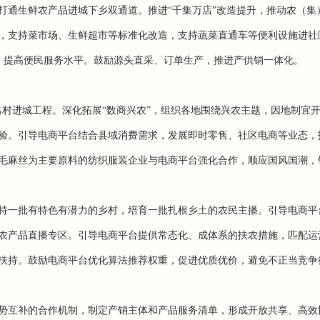
打通生鲜农产品进城下乡双通道。推进“千集万店”改造提升，推动农（集
，支持菜市场、生鲜超市等标准化改造，支持蔬菜直通车等便利设施进社
式，提高便民服务水平。
鼓励源头直采、订单生产，推进产供销一体化。
出村进城工程。
深化拓展“数商兴农”，组织各地围绕兴农主题，因地制宜
验。引导电商平台结合县域消费需求，发展即时零售、社区电商等业态，
毛麻丝为主要原料的纺织服装企业与电商平台强化合作，顺应国风国潮，
持一批有特色有潜力的乡村，培育一批扎根乡土的农民主播。引导电商平
农产品直播专区。引导电商平台提供常态化、成体系的扶农措施，匹配运
扶持。
鼓励电商平台优化算法推荐权重，促进优质优价，避免不正当竞争
势互补的合作机制，制定产销主体和产品服务清单，形成开放共享、高效