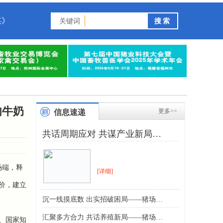
谋》
关键词
肉牛奶
更多>>
信息速递
共话周期应对 共谋产业新局…
场端，释
[详细]
价，建立
沉一线摸底数 出实招破困局——猪场…
汇聚多方合力 共话养殖新局——猪场…
、国家知