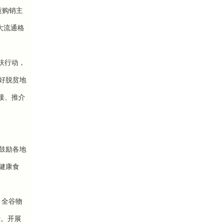
质购销主
大流通格
扶行动，
好脱贫地
接、推介
鼓励各地
健康食
、全谷物
费。
开展