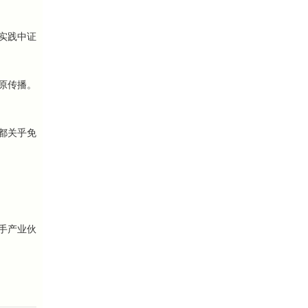
实践中证
原传播。
都关乎免
手产业伙