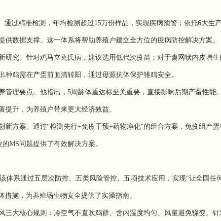
。通过精准检测，年均检测超过15万份样品，实现疾病预警；依托6大生
策提供数据支撑。这一体系将帮助养殖户建立全方位的疫病防控解决方案。
新研究。针对鸡马立克氏病，建议选用低代次疫苗；对于禽网状内皮增生
出种鸡需在产蛋前血清转阳，通过母源抗体保护雏鸡安全。
养管理要点。他指出，5周龄体重达标至关重要，直接影响后期产蛋性能
著提升，为养殖户带来更大经济效益。
新方案。通过"检测先行+免疫干预+药物净化"的组合方案，免疫组产蛋
扰行业的MS问题提供了有效解决方案。
系。该体系通过五层次防控、五类风险管控、五项技术应用，实现"让全国任
等具体措施，为养殖场生物安全提供了实操指南。
风三大核心规则：冷空气不直吹鸡群、舍内温度均匀、风量避免骤变。针