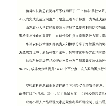
信得科技副总裁闵祥平系统阐释了"三个精准"防控体系
45天内完成疫苗定制生产；建立三维评价标准，为养殖决
山东农业大学赵鹏教授深入讲解了免疫抑制病防控的最
调检测与净化的重要性；在鸡传染性贫血病毒防控方面，提
华裕农科技术服务部负责人刘恒攀分享了海兰蛋鸡的饲
海兰灰对比中，新品种在产蛋率、饲料转化率等方面均有显
信得科技高级产品经理刘丰欣公布了滑液囊支原体防控创
94.1%，较非免疫组提升2.4-4.6个百分点。该方案为困
华裕农科副总裁王亚涛详解了"裕安5.0"生物安全体
能养好鸡"的目标。其中，3211防鼠方案、121洗澡流程
成都小巨人产品经理文家超聚焦冬季环境控制，提出通