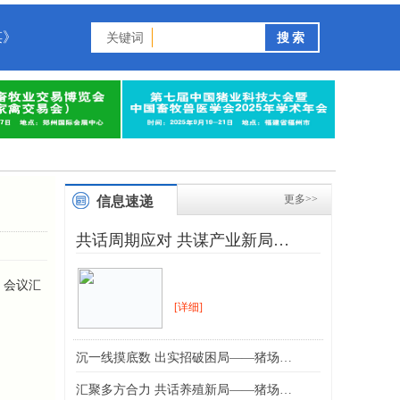
谋》
关键词
更多>>
信息速递
共话周期应对 共谋产业新局…
。
会议汇
[详细]
沉一线摸底数 出实招破困局——猪场…
汇聚多方合力 共话养殖新局——猪场…