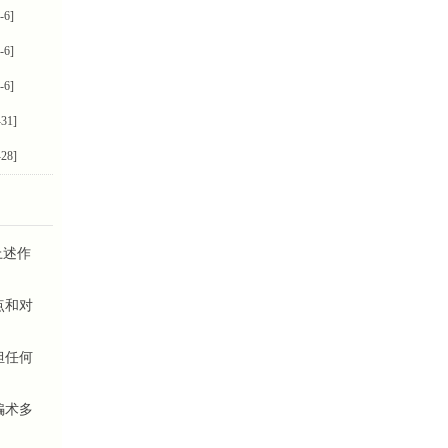
-6]
-6]
-6]
-31]
-28]
上述作
点和对
担任何
骗术多