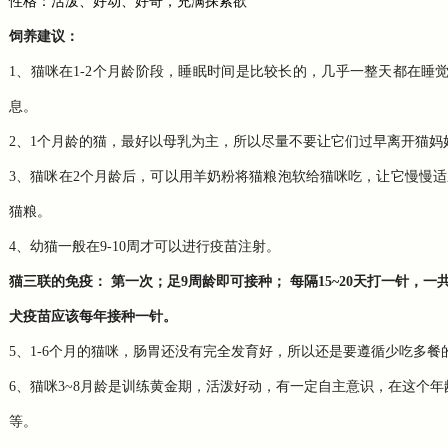
性格：活泼、好动、好奇，充满探索欲
饲养建议：
1、猫咪在1-2个月龄阶段，睡眠时间是比较长的，几乎一整天都在
息。
2、1个月龄的猫，最好以母乳为主，所以尽量不要让它们过早离开猫
3、猫咪在2个月龄后，可以用羊奶粉将猫粮泡软给猫咪吃，让它慢慢
猫粮。
4、幼猫一般在9-10周才可以进行疫苗注射。
猫三联的免疫： 第一次；足9周龄即可接种； 每隔15~20天打一针
犬疫苗应该每年接种一针。
5、1-6个月的猫咪，肠胃还没有完全发育好，所以还是要遵循少吃多餐
6、猫咪3~8月龄是训练黄金期，活泼好动，有一定自主意识，在这个
等。