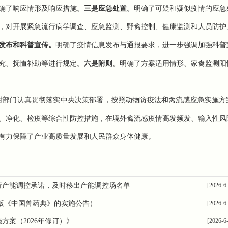
确了响应情形及响应措施。
三是应急处置。
明确了可疑和疑似疫情的应急
，对开展紧急流行病学调查、应急监测、野禽控制、健康监测和人员防护
发布和科普宣传。
明确了疫情信息发布与通报要求，进一步强调加强科普
究、抚恤补助等进行规定。
六是附则。
明确了方案适用情形、家禽监测阳
村部门认真贯彻落实中央决策部署，按照动物防疫法和禽流感应急实施方
、净化、检疫等综合性防控措施，在境外禽流感疫情高发频发、输入性风
有力保障了产业高质量发展和人民群众身体健康。
行产能调控承诺，及时移出产能调控场名单
[2026-6
七版《中国兽药典》的实施公告）
[2026-6
案（2026年修订）》
[2026-6