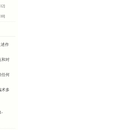
-12]
-10]
上述作
点和对
担任何
骗术多
-