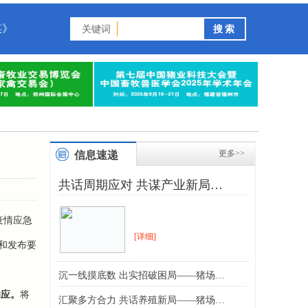
谋》
关键词
更多>>
信息速递
共话周期应对 共谋产业新局…
疫情应急
[详细]
和发布要
沉一线摸底数 出实招破困局——猪场…
响应。
将
汇聚多方合力 共话养殖新局——猪场…