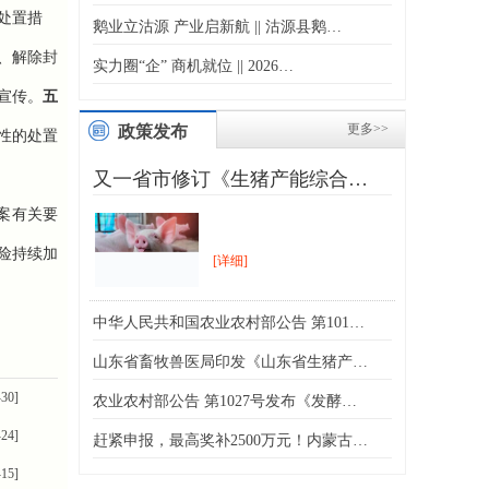
处置措
鹅业立沽源 产业启新航 || 沽源县鹅…
、解除封
实力圈“企” 商机就位 || 2026…
宣传。
五
更多>>
政策发布
性的处置
又一省市修订《生猪产能综合…
案有关要
险持续加
[详细]
中华人民共和国农业农村部公告 第101…
山东省畜牧兽医局印发《山东省生猪产…
-30]
农业农村部公告 第1027号发布《发酵…
-24]
赶紧申报，最高奖补2500万元！内蒙古…
-15]