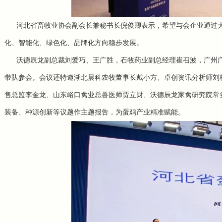
河北省畜牧业协会副会长兼秘书长倪俊卿表示，希望与会企业通过大
化、智能化、绿色化、品牌化方向稳步发展。
沃德辰龙副总裁刘爱巧、王广胜，石牧药业副总经理崔召波，广州广
带队参会。会议还特邀湖北晨科农牧董事长戴小方、
卓创资讯
分析师刘
售总监李金龙、山东峪口禽业总兽医师贾立财、沃德辰龙家禽研究院常
装备、种源创新等议题作主题报告，为蛋鸡产业精准赋能。