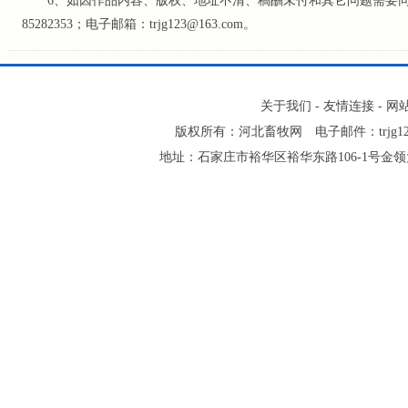
6、如因作品内容、版权、地址不清、稿酬未付和其它问题需要同本网
85282353；电子邮箱：trjg123@163.com。
关于我们
-
友情连接
-
网
版权所有：河北畜牧网 电子邮件：trjg123@16
地址：石家庄市裕华区裕华东路106-1号金领大厦2-1